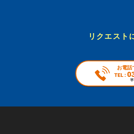
リクエスト
お電話
0
TEL :
平